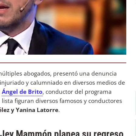
últiples abogados, presentó una denuncia
 injuriado y calumniado en diversos medios de
a
Ángel de Brito
, conductor del programa
lista figuran diversos famosos y conductores
élez y Yanina Latorre
.
e Jey Mammón planea su regreso