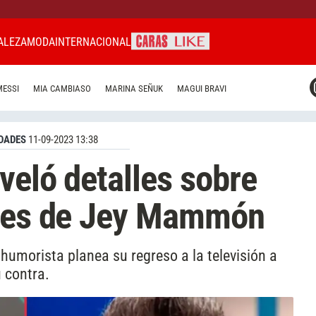
ALEZA
MODA
INTERNACIONAL
CARAS MIAMI
MESSI
MIA CAMBIASO
MARINA SEÑUK
MAGUI BRAVI
CARAS BRASIL
CARAS URUGUAY
DADES
11-09-2023 13:38
veló detalles sobre
anes de Jey Mammón
 humorista planea su regreso a la televisión a
 contra.