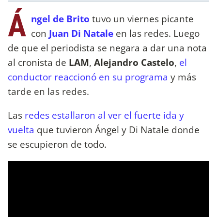
Á
ngel de Brito
tuvo un viernes picante
con
Juan Di Natale
en las redes. Luego
de que el periodista se negara a dar una nota
al cronista de
LAM
,
Alejandro Castelo
,
el
conductor reaccionó en su programa
y más
tarde en las redes.
Las
redes estallaron al ver el fuerte ida y
vuelta
que tuvieron Ángel y Di Natale donde
se escupieron de todo.