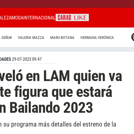
ALEZA
MODA
INTERNACIONAL
CARAS MIAMI
 SEÑUK
VALERIA MAZZA
MARU BOTANA
HERMANA VERÓNICA
CARAS BRASIL
CARAS URUGUAY
DADES
29-07-2023 09:47
eveló en LAM quien va
te figura que estará
en Bailando 2023
n su programa más detalles del estreno de la