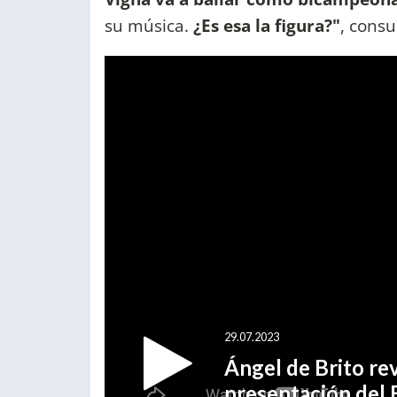
su música.
¿Es esa la figura?"
, consu