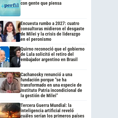
con gente que piensa
Encuesta rumbo a 2027: cuatro
consultoras midieron el desgaste
de Milei y la crisis de liderazgo
en el peronismo
Quirno reconoció que el gobierno
de Lula solicitó el retiro del
embajador argentino en Brasil
Cachanosky renunció a una
fundación porque "se ha
transformado en una especie de
Instituto Patria incondicional de
la gestión de Milei"
Tercera Guerra Mundial: la
inteligencia artificial reveló
cuáles serían los primeros países