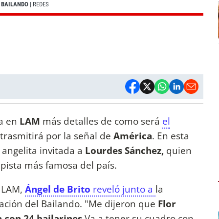
L BAILANDO
| REDES
la en
LAM
más detalles de como será
el
trasmitirá por la señal de
América
. En esta
angelita invitada a
Lourdes Sánchez,
quien
 pista más famosa del país.
n LAM,
Ángel de Brito
reveló junto a
la
tación del Bailando. "Me dijeron que
Flor
 con 24 bailarines
Va a tener su cuadro con