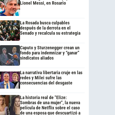
Lionel Messi, en Rosario
La Rosada busca culpables
después de la derrota en el
Senado y recalcula su estrategia
Caputo y Sturzenegger crean un
fondo para indemnizar y “ganar”
sindicatos aliados
La narrativa libertaria cruje en las
redes y Milei sufre las
consecuencias del desgaste
La historia real de "Elize:
Sombras de una mujer", la nueva
película de Netflix sobre el caso
de una esposa que descuartizó a