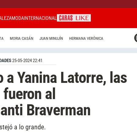
ALEZA
MODA
INTERNACIONAL
CARAS MIAMI
TA
MORIA CASÁN
JUAN MINUJÍN
HERMANA VERÓNICA
CARAS BRASIL
CARAS URUGUAY
DADES
25-05-2024 22:41
 a Yanina Latorre, las
 fueron al
anti Braverman
stejó a lo grande.