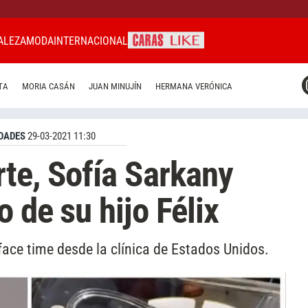
ALEZA
MODA
INTERNACIONAL
CARAS MIAMI
TA
MORIA CASÁN
JUAN MINUJÍN
HERMANA VERÓNICA
CARAS BRASIL
CARAS URUGUAY
DADES
29-03-2021 11:30
te, Sofía Sarkany
o de su hijo Félix
 face time desde la clínica de Estados Unidos.