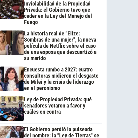
Inviolabilidad de la Propiedad
Privada: el Gobierno tuvo que
ceder en la Ley del Manejo del
Fuego
La historia real de "Elize:
Sombras de una mujer", la nueva
película de Netflix sobre el caso
de una esposa que descuartizó a
su marido
Encuesta rumbo a 2027: cuatro
consultoras midieron el desgaste
de Milei y la crisis de liderazgo
en el peronismo
Ley de Propiedad Privada: qué
senadores votaron a favor y
cuáles en contra
El Gobierno perdió la pulseada
del nombre: la "Ley de Tierras" se