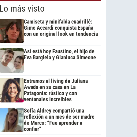
Lo más visto
Camiseta y minifalda cuadrillé:
Gime Accardi conquista España
con un original look en tendencia
Así está hoy Faustino, el hijo de
Eva Bargiela y Gianluca Simeone
Entramos al living de Juliana
Awada en su casa en La
Patagonia: rústico y con
ventanales increíbles
Sofía Aldrey compartió una
reflexión a un mes de ser madre
de Marco: “Fue aprender a
confiar”