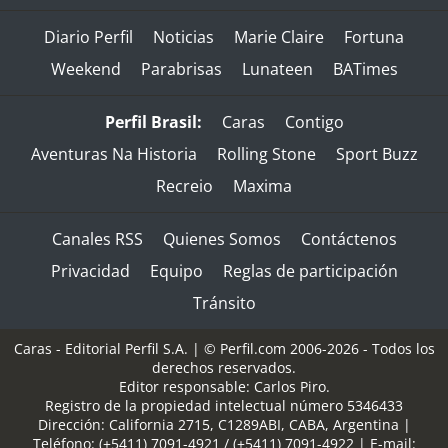
Diario Perfil
Noticias
Marie Claire
Fortuna
Weekend
Parabrisas
Lunateen
BATimes
Perfil Brasil:
Caras
Contigo
Aventuras Na Historia
Rolling Stone
Sport Buzz
Recreio
Maxima
Canales RSS
Quienes Somos
Contáctenos
Privacidad
Equipo
Reglas de participación
Tránsito
Caras - Editorial Perfil S.A.
| © Perfil.com 2006-2026 - Todos los
derechos reservados.
Editor responsable: Carlos Piro.
Registro de la propiedad intelectual número 5346433
Dirección:
California 2715
,
C1289ABI
,
CABA, Argentina
|
Teléfono:
(+5411) 7091-4921
/
(+5411) 7091-4922
| E-mail: