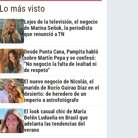
Lo más visto
Lejos de la televisión, el negocio
de Marina Señuk, la periodista
que renunció a TN
Desde Punta Cana, Pampita habló
sobre Martín Pepa y se confesó:
"No negocio la falta de lealtad ni
de respeto"
El nuevo negocio de Nicolás, el
marido de Rocío Guirao Díaz en el
desierto: de heredero de un
imperio a astrofotógrafo
El look casual chic de María
Belén Ludueña en Brasil que
adelanta las tendencias del
verano