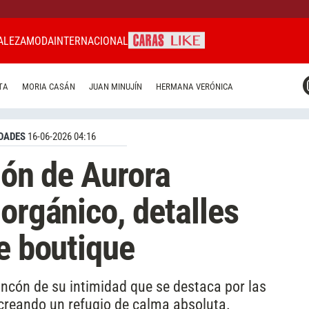
ALEZA
MODA
INTERNACIONAL
CARAS MIAMI
TA
MORIA CASÁN
JUAN MINUJÍN
HERMANA VERÓNICA
CARAS BRASIL
CARAS URUGUAY
DADES
16-06-2026 04:16
ión de Aurora
orgánico, detalles
re boutique
incón de su intimidad que se destaca por las
 creando un refugio de calma absoluta.