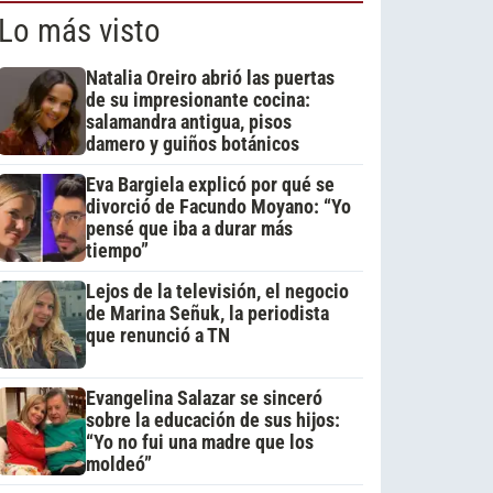
Lo más visto
Natalia Oreiro abrió las puertas
de su impresionante cocina:
salamandra antigua, pisos
damero y guiños botánicos
Eva Bargiela explicó por qué se
divorció de Facundo Moyano: “Yo
pensé que iba a durar más
tiempo”
Lejos de la televisión, el negocio
de Marina Señuk, la periodista
que renunció a TN
Evangelina Salazar se sinceró
sobre la educación de sus hijos:
“Yo no fui una madre que los
moldeó”