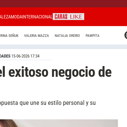
ALEZA
MODA
INTERNACIONAL
CARAS MIAMI
RINA SEÑUK
VALERIA MAZZA
NATALIA OREIRO
PAMPITA
CARAS BRASIL
CARAS URUGUAY
DADES
15-06-2026 17:34
 el exitoso negocio de
puesta que une su estilo personal y su