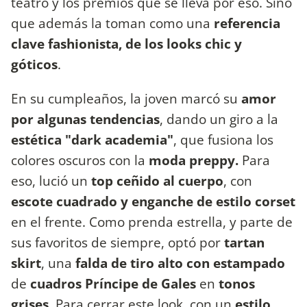
teatro y los premios que se lleva por eso. Sino
que además la toman como una
referencia
clave fashionista, de los looks chic y
góticos
.
En su cumpleaños, la joven marcó su
amor
por algunas tendencias
, dando un giro a la
estética "dark academia"
, que fusiona los
colores oscuros con la
moda preppy.
Para
eso, lució un
top ceñido al cuerpo
, con
escote cuadrado y enganche de estilo corset
en el frente. Como prenda estrella, y parte de
sus favoritos de siempre, optó por
tartan
skirt
, una
falda de tiro alto con estampado
de
cuadros Príncipe de Gales
en
tonos
grises
. Para cerrar este look, con un
estilo