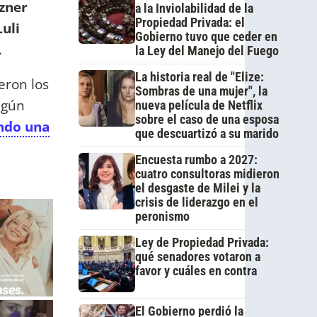
rzner
a la Inviolabilidad de la
Propiedad Privada: el
Luli
Gobierno tuvo que ceder en
.
la Ley del Manejo del Fuego
La historia real de "Elize:
eron los
Sombras de una mujer", la
egún
nueva película de Netflix
sobre el caso de una esposa
ndo una
que descuartizó a su marido
Encuesta rumbo a 2027:
cuatro consultoras midieron
el desgaste de Milei y la
crisis de liderazgo en el
peronismo
Ley de Propiedad Privada:
qué senadores votaron a
favor y cuáles en contra
El Gobierno perdió la