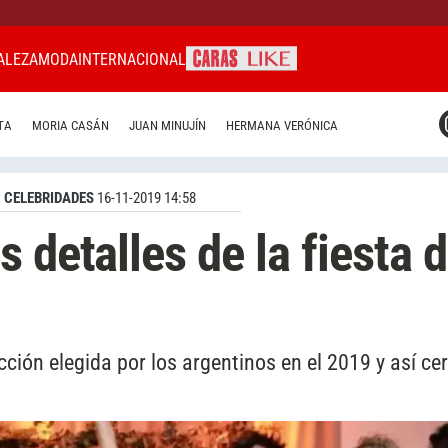
ALEZA
MODA
INTERNACIONAL
CARAS MIAMI
TA
MORIA CASÁN
JUAN MINUJÍN
HERMANA VERÓNICA
CARAS BRASIL
CARAS URUGUAY
CELEBRIDADES
16-11-2019 14:58
 detalles de la fiesta 
icción elegida por los argentinos en el 2019 y así ce