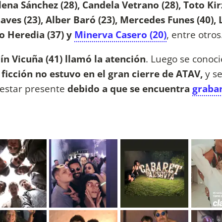
ena Sánchez (28), Candela Vetrano (28), Toto Ki
aves (23), Alber Baró (23), Mercedes Funes (40), 
lo Heredia (37) y
Minerva Casero (20)
, entre otros
n Vicuña (41) llamó la atención
. Luego se conoci
 ficción no estuvo en el gran cierre de ATAV,
y s
 estar presente
debido a que se encuentra
graba