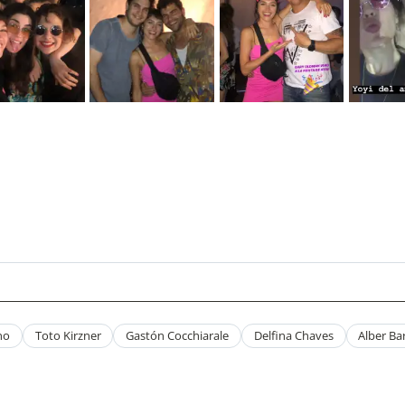
no
Toto Kirzner
Gastón Cocchiarale
Delfina Chaves
Alber Ba