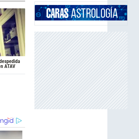
a despedida
 en ATAV