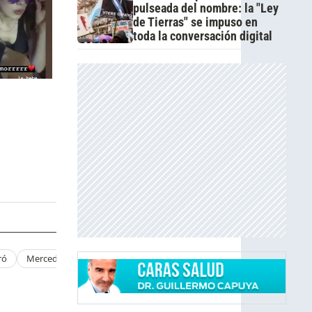
pulseada del nombre: la "Ley
de Tierras" se impuso en
toda la conversación digital
ró
Mercedes Funes
Luli Torn
Virgina Innocenti
Gonzalo Her