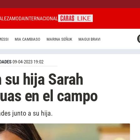
ALEZA
MODA
INTERNACIONAL
CARAS MIAMI
MESSI
MIA CAMBIASO
MARINA SEÑUK
MAGUI BRAVI
CARAS BRASIL
CARAS URUGUAY
DADES
09-04-2023 19:02
 su hija Sarah
cuas en el campo
des junto a su hija.