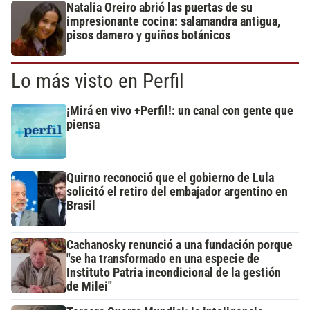
Natalia Oreiro abrió las puertas de su
impresionante cocina: salamandra antigua,
pisos damero y guiños botánicos
Lo más visto en Perfil
¡Mirá en vivo +Perfil!: un canal con gente que
piensa
Quirno reconoció que el gobierno de Lula
solicitó el retiro del embajador argentino en
Brasil
Cachanosky renunció a una fundación porque
"se ha transformado en una especie de
Instituto Patria incondicional de la gestión
de Milei"