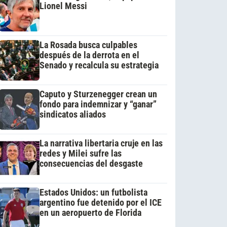
Lionel Messi
La Rosada busca culpables
después de la derrota en el
Senado y recalcula su estrategia
Caputo y Sturzenegger crean un
fondo para indemnizar y “ganar”
sindicatos aliados
La narrativa libertaria cruje en las
redes y Milei sufre las
consecuencias del desgaste
Estados Unidos: un futbolista
argentino fue detenido por el ICE
en un aeropuerto de Florida