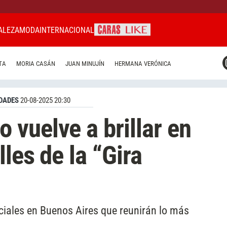
ALEZA
MODA
INTERNACIONAL
CARAS MIAMI
TA
MORIA CASÁN
JUAN MINUJÍN
HERMANA VERÓNICA
CARAS BRASIL
CARAS URUGUAY
DADES
20-08-2025 20:30
vuelve a brillar en
lles de la “Gira
ciales en Buenos Aires que reunirán lo más