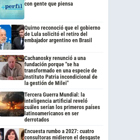
con gente que piensa
Quirno reconoció que el gobierno
de Lula solicitó el retiro del
embajador argentino en Brasil
Cachanosky renunció a una
fundación porque "se ha
transformado en una especie de
Instituto Patria incondicional de
la gestión de Milei"
Tercera Guerra Mundial: la
inteligencia artificial reveló
cuáles serían los primeros países
latinoamericanos en ser
derrotados
Encuesta rumbo a 2027: cuatro
consultoras midieron el desgaste