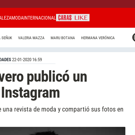
ALEZA
MODA
INTERNACIONAL
CARAS MIAMI
 SEÑUK
VALERIA MAZZA
MARU BOTANA
HERMANA VERÓNICA
CARAS BRASIL
CARAS URUGUAY
DADES
22-01-2020 16:59
vero publicó un
 Instagram
e una revista de moda y compartió sus fotos en