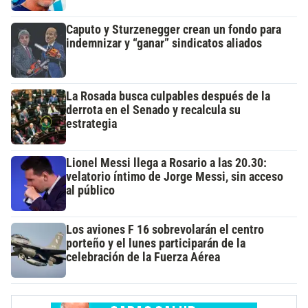
Caputo y Sturzenegger crean un fondo para
indemnizar y “ganar” sindicatos aliados
La Rosada busca culpables después de la
derrota en el Senado y recalcula su
estrategia
Lionel Messi llega a Rosario a las 20.30:
velatorio íntimo de Jorge Messi, sin acceso
al público
Los aviones F 16 sobrevolarán el centro
porteño y el lunes participarán de la
celebración de la Fuerza Aérea