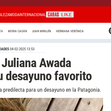
ALEZA
MODA
INTERNACIONAL
CARAS MIAMI
TA
MORIA CASÁN
JUAN MINUJÍN
HERMANA VERÓNICA
CARAS BRASIL
CARAS URUGUAY
DADES
04-02-2025 13:53
, Juliana Awada
u desayuno favorito
a predilecta para un desayuno en la Patagonia.