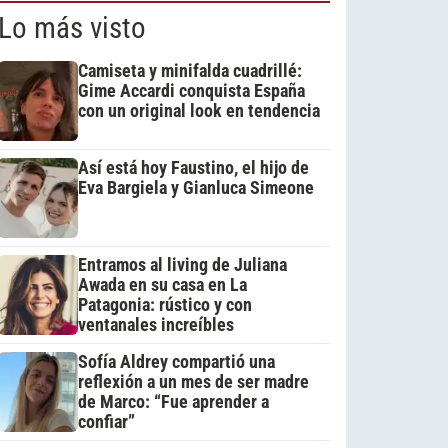
Lo más visto
Camiseta y minifalda cuadrillé:
Gime Accardi conquista España
con un original look en tendencia
Así está hoy Faustino, el hijo de
Eva Bargiela y Gianluca Simeone
Entramos al living de Juliana
Awada en su casa en La
Patagonia: rústico y con
ventanales increíbles
Sofía Aldrey compartió una
reflexión a un mes de ser madre
de Marco: “Fue aprender a
confiar”