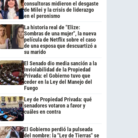
consultoras midieron el desgaste
de Milei y la crisis de liderazgo
en el peronismo
La historia real de "Elize:
Sombras de una mujer", la nueva
película de Netflix sobre el caso
de una esposa que descuartizó a
su marido
El Senado dio media sanción a la
Inviolabilidad de la Propiedad
Privada: el Gobierno tuvo que
ceder en la Ley del Manejo del
Fuego
Ley de Propiedad Privada: qué
senadores votaron a favor y
cuáles en contra
El Gobierno perdió la pulseada
del nombre: la "Ley de Tierras" se