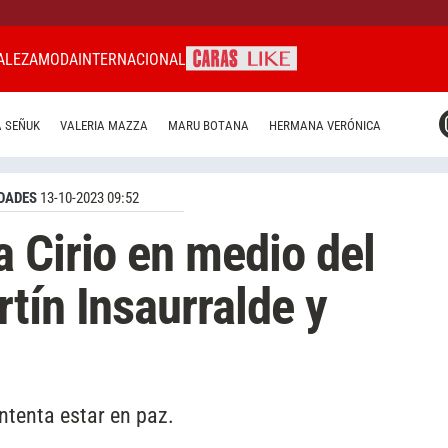
ALEZA
MODA
INTERNACIONAL
CARAS MIAMI
 SEÑUK
VALERIA MAZZA
MARU BOTANA
HERMANA VERÓNICA
CARAS BRASIL
CARAS URUGUAY
DADES
13-10-2023 09:52
 Cirio en medio del
tín Insaurralde y
ntenta estar en paz.