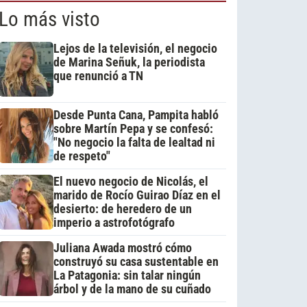
Lo más visto
Lejos de la televisión, el negocio
de Marina Señuk, la periodista
que renunció a TN
Desde Punta Cana, Pampita habló
sobre Martín Pepa y se confesó:
"No negocio la falta de lealtad ni
de respeto"
El nuevo negocio de Nicolás, el
marido de Rocío Guirao Díaz en el
desierto: de heredero de un
imperio a astrofotógrafo
Juliana Awada mostró cómo
construyó su casa sustentable en
La Patagonia: sin talar ningún
árbol y de la mano de su cuñado