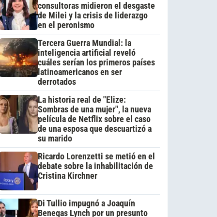
consultoras midieron el desgaste
de Milei y la crisis de liderazgo
en el peronismo
Tercera Guerra Mundial: la
inteligencia artificial reveló
cuáles serían los primeros países
latinoamericanos en ser
derrotados
La historia real de "Elize:
Sombras de una mujer", la nueva
película de Netflix sobre el caso
de una esposa que descuartizó a
su marido
Ricardo Lorenzetti se metió en el
debate sobre la inhabilitación de
Cristina Kirchner
Di Tullio impugnó a Joaquín
Benegas Lynch por un presunto