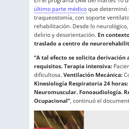
En el programa LAM del martes 10 
último parte médico
que determinó 
traqueostomía, con soporte ventilato
rehabilitación. Desde lo neurológico
delirio y desorientación.
En contexto
traslado a centro de neurorehabili
“A tal efecto se solicita derivació
requisitos.
Terapia intensiva:
Pacien
dificultosa.
Ventilación Mecánica:
Co
Kinesiología Respiratoria 24 horas:
Neuromuscular. Fonoaudiología. Re
Ocupacional”
, continuó el documen