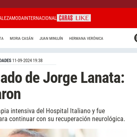
ALEZA
MODA
INTERNACIONAL
CARAS MIAMI
TA
MORIA CASÁN
JUAN MINUJÍN
HERMANA VERÓNICA
CARAS BRASIL
CARAS URUGUAY
DADES
11-09-2024 19:38
lado de Jorge Lanata:
aron
pia intensiva del Hospital Italiano y fue
para continuar con su recuperación neurológica.