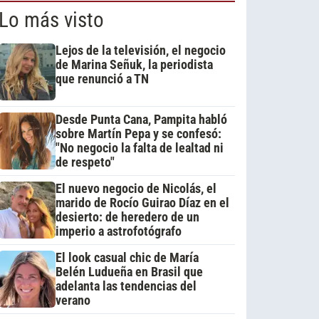
Lo más visto
Lejos de la televisión, el negocio
de Marina Señuk, la periodista
que renunció a TN
Desde Punta Cana, Pampita habló
sobre Martín Pepa y se confesó:
"No negocio la falta de lealtad ni
de respeto"
El nuevo negocio de Nicolás, el
marido de Rocío Guirao Díaz en el
desierto: de heredero de un
imperio a astrofotógrafo
El look casual chic de María
Belén Ludueña en Brasil que
adelanta las tendencias del
verano