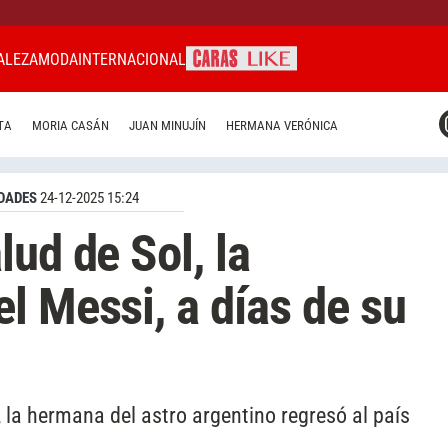
ALEZA
MODA
INTERNACIONAL
CARAS MIAMI
TA
MORIA CASÁN
JUAN MINUJÍN
HERMANA VERÓNICA
CARAS BRASIL
CARAS URUGUAY
DADES
24-12-2025 15:24
ud de Sol, la
l Messi, a días de su
, la hermana del astro argentino regresó al país