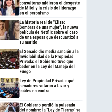
consultoras midieron el desgaste
de Milei y la crisis de liderazgo
en el peronismo
La historia real de "Elize:
Sombras de una mujer", la nueva
película de Netflix sobre el caso
de una esposa que descuartizó a
su marido
El Senado dio media sanción a la
Inviolabilidad de la Propiedad
Privada: el Gobierno tuvo que
ceder en la Ley del Manejo del
Fuego
Ley de Propiedad Privada: qué
senadores votaron a favor y
cuáles en contra
El Gobierno perdió la pulseada
del nombre: la "Ley de Tierras" se