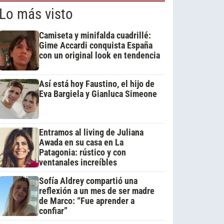
Lo más visto
Camiseta y minifalda cuadrillé:
Gime Accardi conquista España
con un original look en tendencia
Así está hoy Faustino, el hijo de
Eva Bargiela y Gianluca Simeone
Entramos al living de Juliana
Awada en su casa en La
Patagonia: rústico y con
ventanales increíbles
Sofía Aldrey compartió una
reflexión a un mes de ser madre
de Marco: “Fue aprender a
confiar”