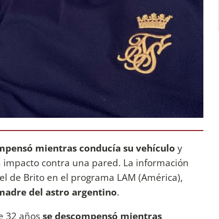
mpensó mientras conducía su vehículo
y
un impacto contra una pared. La información
el de Brito en el programa LAM (América),
 madre del astro argentino
.
de 32 años
se descompensó mientras