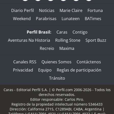
Diario Perfil
Noticias
Marie Claire
Fortuna
Weekend
Parabrisas
Lunateen
BATimes
Perfil Brasil:
Caras
Contigo
Aventuras Na Historia
Rolling Stone
Sport Buzz
Recreio
Maxima
Canales RSS
Quienes Somos
Contáctenos
Privacidad
Equipo
Reglas de participación
Tránsito
Caras - Editorial Perfil S.A.
| © Perfil.com 2006-2026 - Todos los
derechos reservados.
Editor responsable: Carlos Piro.
Registro de la propiedad intelectual número 5346433
Dirección:
California 2715
,
C1289ABI
,
CABA, Argentina
|
Teléfono:
(+5411) 7091-4921
/
(+5411) 7091-4922
| E-mail: