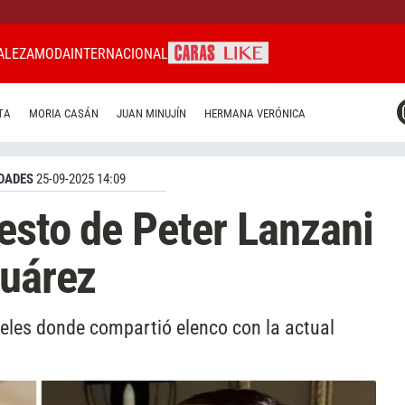
ALEZA
MODA
INTERNACIONAL
CARAS MIAMI
TA
MORIA CASÁN
JUAN MINUJÍN
HERMANA VERÓNICA
CARAS BRASIL
CARAS URUGUAY
DADES
25-09-2025 14:09
esto de Peter Lanzani
Suárez
geles donde compartió elenco con la actual