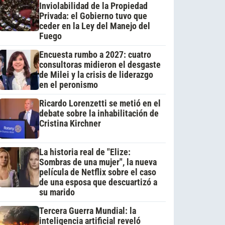
Inviolabilidad de la Propiedad
Privada: el Gobierno tuvo que
ceder en la Ley del Manejo del
Fuego
Encuesta rumbo a 2027: cuatro
consultoras midieron el desgaste
de Milei y la crisis de liderazgo
en el peronismo
Ricardo Lorenzetti se metió en el
debate sobre la inhabilitación de
Cristina Kirchner
La historia real de "Elize:
Sombras de una mujer", la nueva
película de Netflix sobre el caso
de una esposa que descuartizó a
su marido
Tercera Guerra Mundial: la
inteligencia artificial reveló