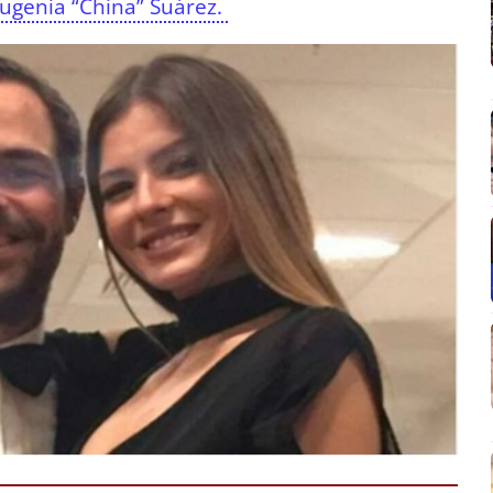
ugenia “China” Suárez.