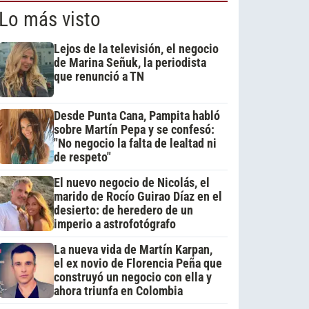
Lo más visto
Lejos de la televisión, el negocio
de Marina Señuk, la periodista
que renunció a TN
Desde Punta Cana, Pampita habló
sobre Martín Pepa y se confesó:
"No negocio la falta de lealtad ni
de respeto"
El nuevo negocio de Nicolás, el
marido de Rocío Guirao Díaz en el
desierto: de heredero de un
imperio a astrofotógrafo
La nueva vida de Martín Karpan,
el ex novio de Florencia Peña que
construyó un negocio con ella y
ahora triunfa en Colombia