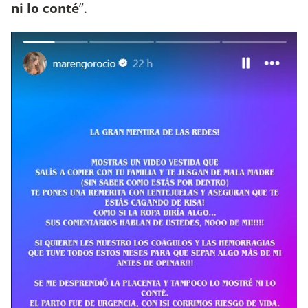
ni lo conté
”.