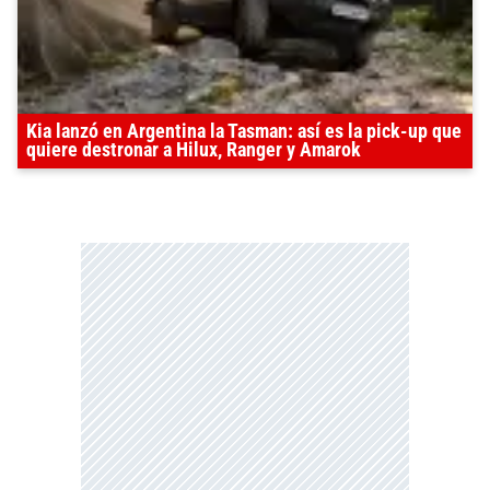
Kia lanzó en Argentina la Tasman: así es la pick-up que
quiere destronar a Hilux, Ranger y Amarok