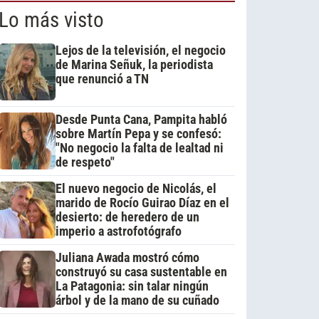
Lo más visto
Lejos de la televisión, el negocio
de Marina Señuk, la periodista
que renunció a TN
Desde Punta Cana, Pampita habló
sobre Martín Pepa y se confesó:
"No negocio la falta de lealtad ni
de respeto"
El nuevo negocio de Nicolás, el
marido de Rocío Guirao Díaz en el
desierto: de heredero de un
imperio a astrofotógrafo
Juliana Awada mostró cómo
construyó su casa sustentable en
La Patagonia: sin talar ningún
árbol y de la mano de su cuñado