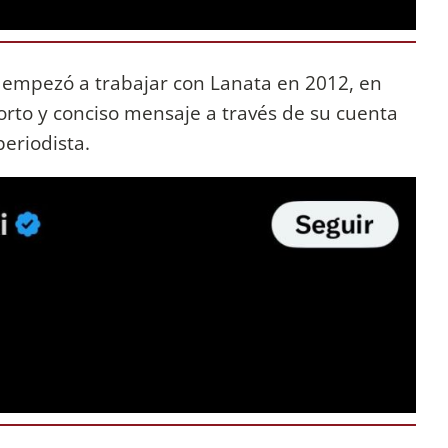
n empezó a trabajar con Lanata en 2012, en
orto y conciso mensaje a través de su cuenta
periodista.