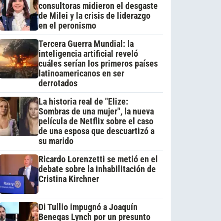
consultoras midieron el desgaste
de Milei y la crisis de liderazgo
en el peronismo
Tercera Guerra Mundial: la
inteligencia artificial reveló
cuáles serían los primeros países
latinoamericanos en ser
derrotados
La historia real de "Elize:
Sombras de una mujer", la nueva
película de Netflix sobre el caso
de una esposa que descuartizó a
su marido
Ricardo Lorenzetti se metió en el
debate sobre la inhabilitación de
Cristina Kirchner
Di Tullio impugnó a Joaquín
Benegas Lynch por un presunto