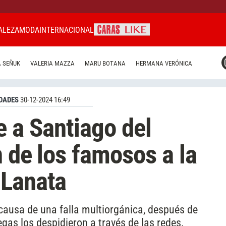
ALEZA
MODA
INTERNACIONAL
CARAS MIAMI
 SEÑUK
VALERIA MAZZA
MARU BOTANA
HERMANA VERÓNICA
CARAS BRASIL
CARAS URUGUAY
DADES
30-12-2024 16:49
e a Santiago del
n de los famosos a la
 Lanata
a causa de una falla multiorgánica, después de
egas los despidieron a través de las redes.