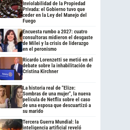
Inviolabilidad de la Propiedad
Privada: el Gobierno tuvo que
ceder en la Ley del Manejo del
Fuego
Encuesta rumbo a 2027: cuatro
consultoras midieron el desgaste
de Milei y la crisis de liderazgo
en el peronismo
Ricardo Lorenzetti se metió en el
debate sobre la inhabilitación de
Cristina Kirchner
La historia real de "Elize:
Sombras de una mujer", la nueva
película de Netflix sobre el caso
de una esposa que descuartizó a
su marido
Tercera Guerra Mundial: la
inteligencia artificial reveló