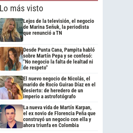
Lo más visto
Lejos de la televisión, el negocio
de Marina Señuk, la periodista
que renunció a TN
Desde Punta Cana, Pampita habló
sobre Martín Pepa y se confesó:
"No negocio la falta de lealtad ni
de respeto"
El nuevo negocio de Nicolás, el
marido de Rocío Guirao Díaz en el
desierto: de heredero de un
imperio a astrofotógrafo
La nueva vida de Martín Karpan,
el ex novio de Florencia Peña que
construyó un negocio con ella y
ahora triunfa en Colombia