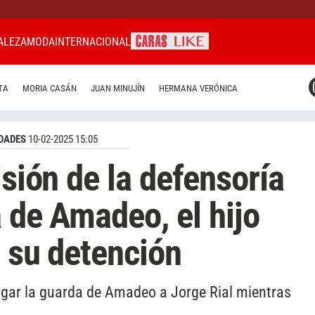
ALEZA
MODA
INTERNACIONAL
CARAS MIAMI
TA
MORIA CASÁN
JUAN MINUJÍN
HERMANA VERÓNICA
CARAS BRASIL
CARAS URUGUAY
DADES
10-02-2025 15:05
isión de la defensoría
a de Amadeo, el hijo
s su detención
rgar la guarda de Amadeo a Jorge Rial mientras