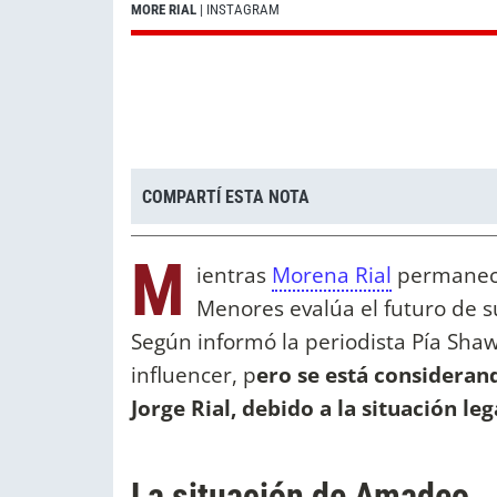
MORE RIAL
| INSTAGRAM
COMPARTÍ ESTA NOTA
M
ientras
Morena Rial
permanece
Menores evalúa el futuro de 
Según informó la periodista Pía Shaw,
influencer, p
ero se está considerand
Jorge Rial, debido a la situación le
La situación de Amadeo