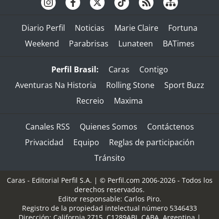
Diario Perfil
Noticias
Marie Claire
Fortuna
Weekend
Parabrisas
Lunateen
BATimes
Perfil Brasil:
Caras
Contigo
Aventuras Na Historia
Rolling Stone
Sport Buzz
Recreio
Maxima
Canales RSS
Quienes Somos
Contáctenos
Privacidad
Equipo
Reglas de participación
Tránsito
Caras - Editorial Perfil S.A.
| © Perfil.com 2006-2026 - Todos los
derechos reservados.
Editor responsable: Carlos Piro.
Registro de la propiedad intelectual número 5346433
Dirección:
California 2715
,
C1289ABI
,
CABA, Argentina
|