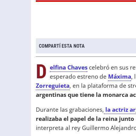
COMPARTÍ ESTA NOTA
D
elfina Chaves
celebró en sus re
esperado estreno de
Máxima
,
Zorreguieta
, en la plataforma de s
argentinas que tiene la monarca ac
Durante las grabaciones,
la actriz a
realizaba el papel de la reina junt
interpreta al rey Guillermo Alejandr