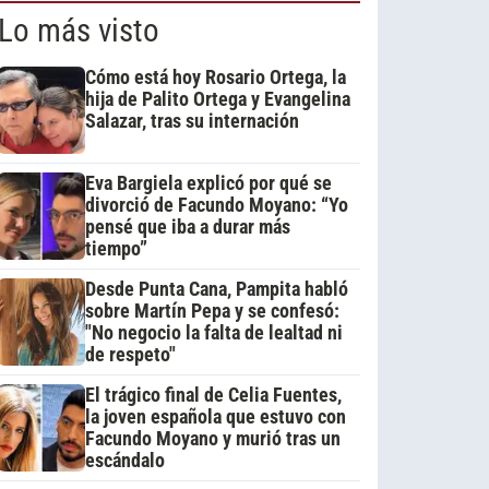
Lo más visto
Cómo está hoy Rosario Ortega, la
hija de Palito Ortega y Evangelina
Salazar, tras su internación
Eva Bargiela explicó por qué se
divorció de Facundo Moyano: “Yo
pensé que iba a durar más
tiempo”
Desde Punta Cana, Pampita habló
sobre Martín Pepa y se confesó:
"No negocio la falta de lealtad ni
de respeto"
El trágico final de Celia Fuentes,
la joven española que estuvo con
Facundo Moyano y murió tras un
escándalo