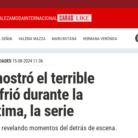
ALEZA
MODA
INTERNACIONAL
CARAS MIAMI
 SEÑUK
VALERIA MAZZA
MARU BOTANA
HERMANA VERÓNICA
CARAS BRASIL
CARAS URUGUAY
DADES
15-08-2024 11:36
stró el terrible
rió durante la
ima, la serie
rie revelando momentos del detrás de escena.