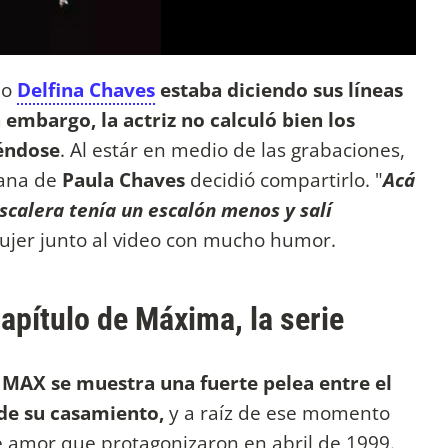
mo
Delfina Chaves
estaba diciendo sus líneas
 embargo, la actriz no calculó bien los
éndose
. Al estár en medio de las grabaciones,
mana de
Paula Chaves
decidió compartirlo. "
Acá
scalera tenía un escalón menos y salí
 mujer junto al video con mucho humor.
capítulo de Máxima, la serie
e MAX se muestra una fuerte pelea entre el
 de su casamiento,
y a raíz de ese momento
de amor que protagonizaron en abril de 1999.