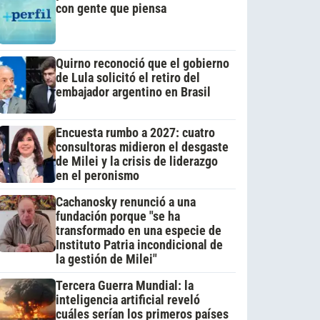
con gente que piensa
Quirno reconoció que el gobierno
de Lula solicitó el retiro del
embajador argentino en Brasil
Encuesta rumbo a 2027: cuatro
consultoras midieron el desgaste
de Milei y la crisis de liderazgo
en el peronismo
Cachanosky renunció a una
fundación porque "se ha
transformado en una especie de
Instituto Patria incondicional de
la gestión de Milei"
Tercera Guerra Mundial: la
inteligencia artificial reveló
cuáles serían los primeros países