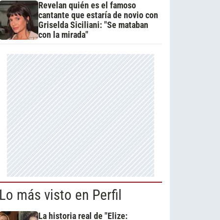
Revelan quién es el famoso
cantante que estaría de novio con
Griselda Siciliani: "Se mataban
con la mirada"
Lo más visto en Perfil
La historia real de "Elize: