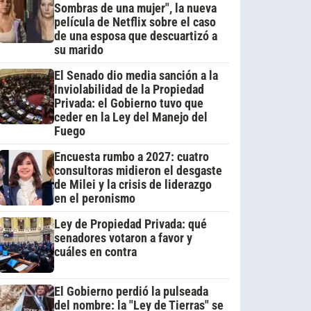
Sombras de una mujer", la nueva
película de Netflix sobre el caso
de una esposa que descuartizó a
su marido
El Senado dio media sanción a la
Inviolabilidad de la Propiedad
Privada: el Gobierno tuvo que
ceder en la Ley del Manejo del
Fuego
Encuesta rumbo a 2027: cuatro
consultoras midieron el desgaste
de Milei y la crisis de liderazgo
en el peronismo
Ley de Propiedad Privada: qué
senadores votaron a favor y
cuáles en contra
El Gobierno perdió la pulseada
del nombre: la "Ley de Tierras" se