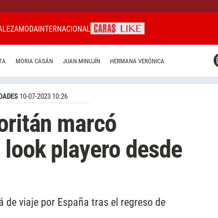
ALEZA
MODA
INTERNACIONAL
CARAS MIAMI
TA
MORIA CASÁN
JUAN MINUJÍN
HERMANA VERÓNICA
CARAS BRASIL
CARAS URUGUAY
DADES
10-07-2023 10:26
oritán marcó
 look playero desde
á de viaje por España tras el regreso de