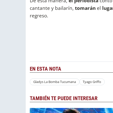
De esta manera,
el periodista
contó
cantante y bailarín,
tomarán
el
lug
regreso.
EN ESTA NOTA
Gladys La Bomba Tucumana
Tyago Griffo
TAMBIÉN TE PUEDE INTERESAR