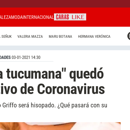
ALEZA
MODA
INTERNACIONAL
CARAS MIAMI
 SEÑUK
VALERIA MAZZA
MARU BOTANA
HERMANA VERÓNICA
CARAS BRASIL
CARAS URUGUAY
DADES
03-01-2021 14:30
a tucumana" quedó
tivo de Coronavirus
o Griffo será hisopado. ¿Qué pasará con su