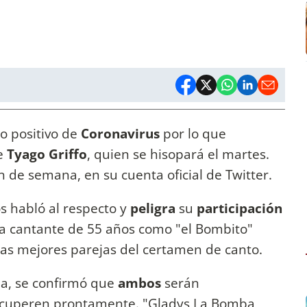
io positivo de
Coronavirus
por lo que
e
Tyago Griffo
, quien se hisopará el martes.
n de semana, en su cuenta oficial de Twitter.
s habló al respecto y
peligra
su
participación
la cantante de 55 años como "el Bombito"
las mejores parejas del certamen de canto.
ma, se confirmó que
ambos
serán
recuperen prontamente. "Gladys La Bomba