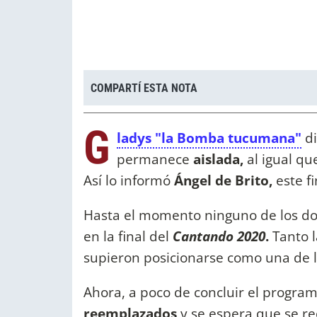
COMPARTÍ ESTA NOTA
G
ladys "la Bomba tucumana"
d
permanece
aislada,
al igual qu
Así lo informó
Ángel de Brito,
este fi
Hasta el momento ninguno de los do
en la final del
Cantando 2020
.
Tanto 
supieron posicionarse como una de 
Ahora, a poco de concluir el progra
reemplazados
y se espera que se 