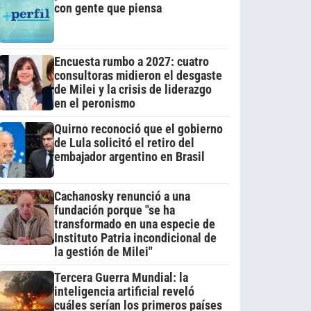
con gente que piensa
Encuesta rumbo a 2027: cuatro
consultoras midieron el desgaste
de Milei y la crisis de liderazgo
en el peronismo
Quirno reconoció que el gobierno
de Lula solicitó el retiro del
embajador argentino en Brasil
Cachanosky renunció a una
fundación porque "se ha
transformado en una especie de
Instituto Patria incondicional de
la gestión de Milei"
Tercera Guerra Mundial: la
inteligencia artificial reveló
cuáles serían los primeros países