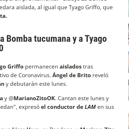
dara aislada, al igual que Tyago Griffo, que
sta.
La Bomba tucumana y a Tyago
0
go Griffo
permanecen
aislados
tras
tivo de Coronavirus.
Ángel de Brito
reveló
án
y debutarán este lunes.
ra
y @
MarianoZitoOK
. Cantan este lunes y
puedan", expresó
el conductor de
LAM
en sus