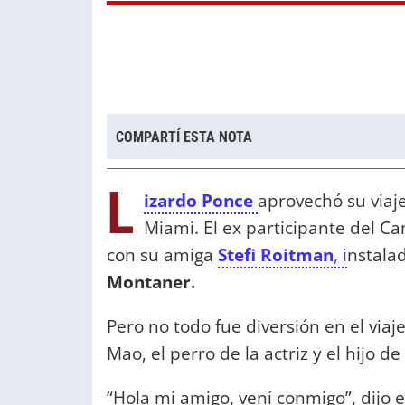
COMPARTÍ ESTA NOTA
L
izardo Ponce
aprovechó su via
Miami. El ex participante del C
con su amiga
Stefi Roitman
, i
nstalad
Montaner.
Pero no todo fue diversión en el viaj
Mao, el perro de la actriz y el hijo 
“Hola mi amigo, vení conmigo”, dijo 