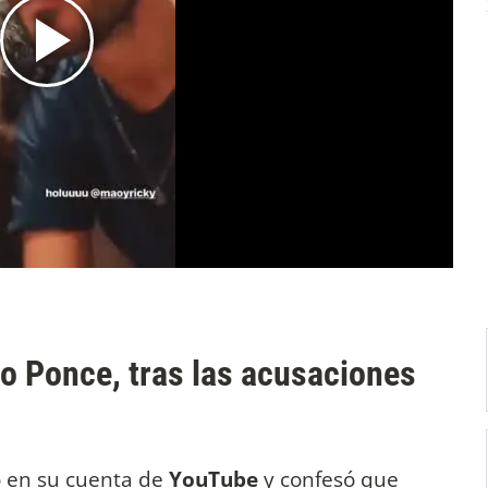
o Ponce, tras las acusaciones
 en su cuenta de
YouTube
y confesó que