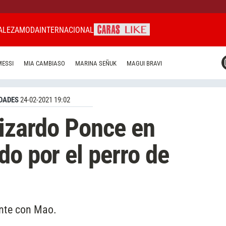
ALEZA
MODA
INTERNACIONAL
CARAS MIAMI
MESSI
MIA CAMBIASO
MARINA SEÑUK
MAGUI BRAVI
CARAS BRASIL
CARAS URUGUAY
DADES
24-02-2021 19:02
Lizardo Ponce en
do por el perro de
ente con Mao.