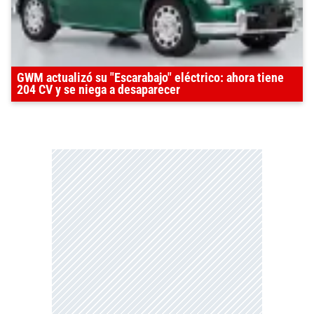
GWM actualizó su "Escarabajo" eléctrico: ahora tiene
204 CV y se niega a desaparecer