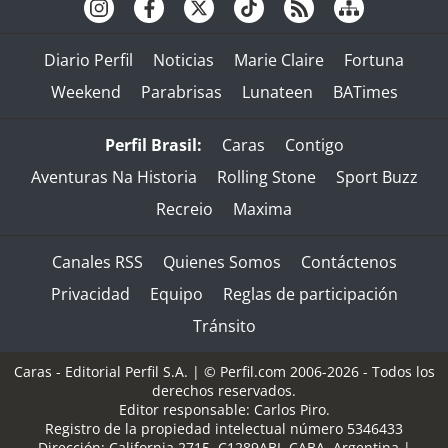
Diario Perfil
Noticias
Marie Claire
Fortuna
Weekend
Parabrisas
Lunateen
BATimes
Perfil Brasil:
Caras
Contigo
Aventuras Na Historia
Rolling Stone
Sport Buzz
Recreio
Maxima
Canales RSS
Quienes Somos
Contáctenos
Privacidad
Equipo
Reglas de participación
Tránsito
Caras - Editorial Perfil S.A.
| © Perfil.com 2006-2026 - Todos los
derechos reservados.
Editor responsable: Carlos Piro.
Registro de la propiedad intelectual número 5346433
Dirección:
California 2715
,
C1289ABI
,
CABA, Argentina
|