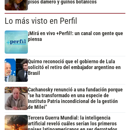
pisos damero y guiños botánicos
Lo más visto en Perfil
¡Mirá en vivo +Perfil!: un canal con gente que
piensa
Quirno reconoció que el gobierno de Lula
solicitó el retiro del embajador argentino en
Brasil
Cachanosky renunció a una fundación porque
"se ha transformado en una especie de
Instituto Patria incondicional de la gestión
de Milei"
Tercera Guerra Mundial: la inteligencia
artificial reveló cuáles serían los primeros
países latinoamericanos en ser derrotados