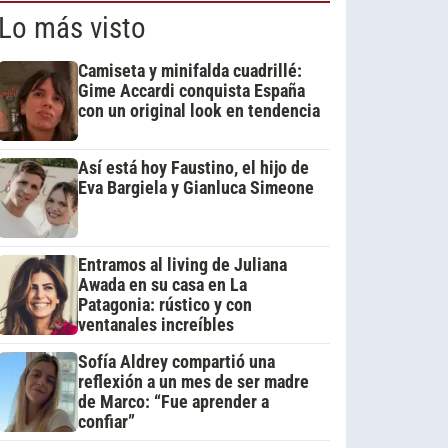
Lo más visto
Camiseta y minifalda cuadrillé:
Gime Accardi conquista España
con un original look en tendencia
Así está hoy Faustino, el hijo de
Eva Bargiela y Gianluca Simeone
Entramos al living de Juliana
Awada en su casa en La
Patagonia: rústico y con
ventanales increíbles
Sofía Aldrey compartió una
reflexión a un mes de ser madre
de Marco: “Fue aprender a
confiar”