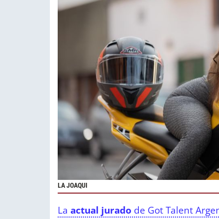
LA JOAQUI
La
actual jurado
de Got Talent Arge