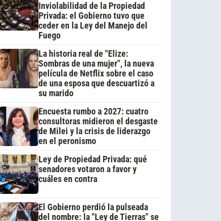
Inviolabilidad de la Propiedad
Privada: el Gobierno tuvo que
ceder en la Ley del Manejo del
Fuego
La historia real de "Elize:
Sombras de una mujer", la nueva
película de Netflix sobre el caso
de una esposa que descuartizó a
su marido
Encuesta rumbo a 2027: cuatro
consultoras midieron el desgaste
de Milei y la crisis de liderazgo
en el peronismo
Ley de Propiedad Privada: qué
senadores votaron a favor y
cuáles en contra
El Gobierno perdió la pulseada
del nombre: la "Ley de Tierras" se