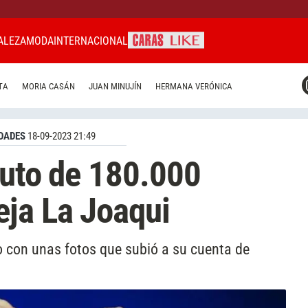
ALEZA
MODA
INTERNACIONAL
CARAS MIAMI
TA
MORIA CASÁN
JUAN MINUJÍN
HERMANA VERÓNICA
CARAS BRASIL
CARAS URUGUAY
DADES
18-09-2023 21:49
 auto de 180.000
ja La Joaqui
o con unas fotos que subió a su cuenta de