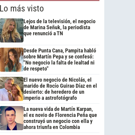
Lo más visto
Lejos de la televisión, el negocio
de Marina Señuk, la periodista
que renunció a TN
Desde Punta Cana, Pampita habló
sobre Martín Pepa y se confesó:
"No negocio la falta de lealtad ni
de respeto"
El nuevo negocio de Nicolás, el
marido de Rocío Guirao Díaz en el
desierto: de heredero de un
imperio a astrofotógrafo
La nueva vida de Martín Karpan,
el ex novio de Florencia Peña que
construyó un negocio con ella y
ahora triunfa en Colombia