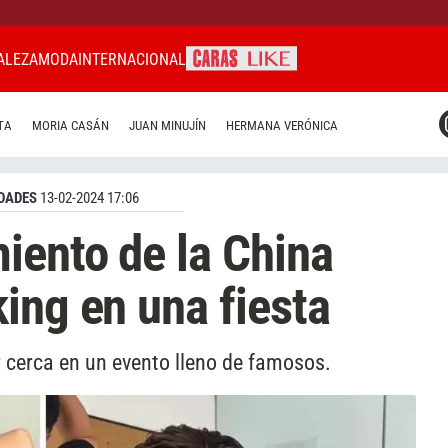
ALEZA
MODA
INTERNACIONAL
CARAS MIAMI
TA
MORIA CASÁN
JUAN MINUJÍN
HERMANA VERÓNICA
CARAS BRASIL
CARAS URUGUAY
DADES
13-02-2024 17:06
iento de la China
ing en una fiesta
ar cerca en un evento lleno de famosos.