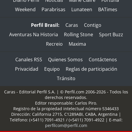
Diario Perfil
Noticias
Marie Claire
Fortuna
Weekend
Parabrisas
Lunateen
BATimes
Perfil Brasil:
Caras
Contigo
Aventuras Na Historia
Rolling Stone
Sport Buzz
Recreio
Maxima
Canales RSS
Quienes Somos
Contáctenos
Privacidad
Equipo
Reglas de participación
Tránsito
Caras - Editorial Perfil S.A.
| © Perfil.com 2006-2026 - Todos los
derechos reservados.
Editor responsable: Carlos Piro.
Registro de la propiedad intelectual número 5346433
Dirección:
California 2715
,
C1289ABI
,
CABA, Argentina
|
Teléfono:
(+5411) 7091-4921
/
(+5411) 7091-4922
| E-mail:
perfilcom@perfil.com