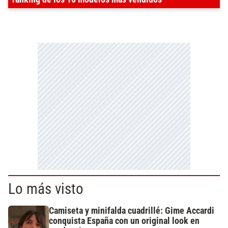
Lo más visto
Camiseta y minifalda cuadrillé: Gime Accardi
conquista España con un original look en