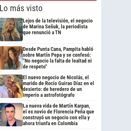
Lo más visto
Lejos de la televisión, el negocio
de Marina Señuk, la periodista
que renunció a TN
Desde Punta Cana, Pampita habló
sobre Martín Pepa y se confesó:
"No negocio la falta de lealtad ni
de respeto"
El nuevo negocio de Nicolás, el
marido de Rocío Guirao Díaz en el
desierto: de heredero de un
imperio a astrofotógrafo
La nueva vida de Martín Karpan,
el ex novio de Florencia Peña que
construyó un negocio con ella y
ahora triunfa en Colombia