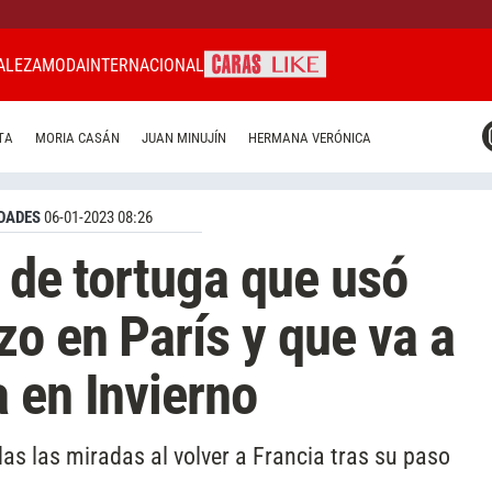
ALEZA
MODA
INTERNACIONAL
CARAS MIAMI
TA
MORIA CASÁN
JUAN MINUJÍN
HERMANA VERÓNICA
CARAS BRASIL
CARAS URUGUAY
DADES
06-01-2023 08:26
o de tortuga que usó
o en París y que va a
 en Invierno
as las miradas al volver a Francia tras su paso