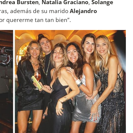
drea Bursten
,
Natalia Graciano
,
Solange
tras, además de su marido
Alejandro
por quererme tan tan bien”.