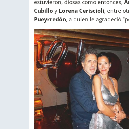
estuvieron, diosas como entonces,
An
Cubillo
y
Lorena Ceriscioli
, entre o
Pueyrredón
, a quien le agradeció “