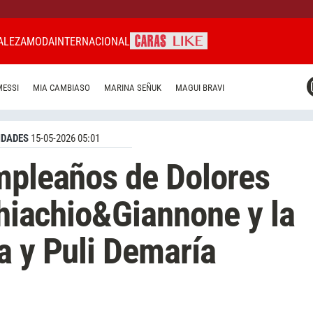
ALEZA
MODA
INTERNACIONAL
CARAS MIAMI
MESSI
MIA CAMBIASO
MARINA SEÑUK
MAGUI BRAVI
CARAS BRASIL
CARAS URUGUAY
IDADES
15-05-2026 05:01
mpleaños de Dolores
Chiachio&Giannone y la
a y Puli Demaría