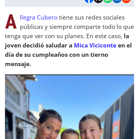
A
llegra Cubero
tiene sus redes sociales
públicas y siempre comparte todo lo que
tenga que ver con su planes. En este caso,
la
joven decidió saludar a
Mica Viciconte
en el
día de su cumpleaños con un tierno
mensaje.