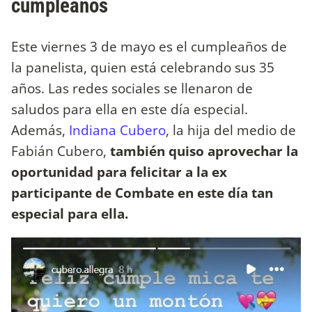
cumpleaños
Este viernes 3 de mayo es el cumpleaños de
la panelista, quien está celebrando sus 35
años. Las redes sociales se llenaron de
saludos para ella en este día especial.
Además,
Indiana Cubero
, la hija del medio de
Fabián Cubero,
también quiso aprovechar la
oportunidad para felicitar a la ex
participante de Combate en este día tan
especial para ella.