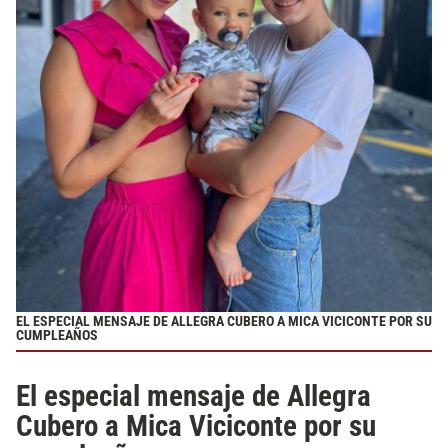
EL ESPECIAL MENSAJE DE ALLEGRA CUBERO A MICA VICICONTE POR SU
CUMPLEAÑOS
El especial mensaje de Allegra
Cubero a Mica Viciconte por su