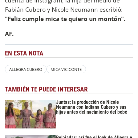
cuenta de Instagram, la hija del medio de
Fabián Cubero y Nicole Neumann escribió:
"Feliz cumple mica te quiero un montón".
AF.
EN ESTA NOTA
ALLEGRA CUBERO
MICA VICICONTE
TAMBIÉN TE PUEDE INTERESAR
Juntas: la producción de Nicole
Neumann con Indiana Cubero y sus
hijas antes del nacimiento del bebé
Relajadas: así fue el look de Allegra e