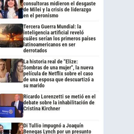
consultoras midieron el desgaste
de Milei y la crisis de liderazgo
en el peronismo
Tercera Guerra Mundial: la
inteligencia artificial reveló
cuáles serían los primeros países
latinoamericanos en ser
derrotados
La historia real de "Elize:
Sombras de una mujer", la nueva
película de Netflix sobre el caso
de una esposa que descuartizó a
su marido
Ricardo Lorenzetti se metió en el
debate sobre la inhabilitación de
Cristina Kirchner
Di Tullio impugnó a Joaquín
Benegas Lynch por un presunto