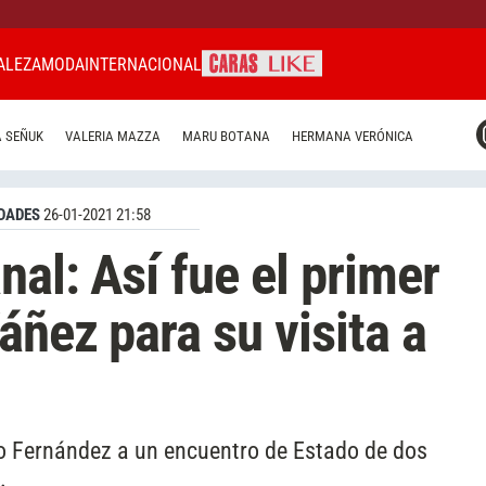
ALEZA
MODA
INTERNACIONAL
CARAS MIAMI
 SEÑUK
VALERIA MAZZA
MARU BOTANA
HERMANA VERÓNICA
CARAS BRASIL
CARAS URUGUAY
DADES
26-01-2021 21:58
nal: Así fue el primer
áñez para su visita a
 Fernández a un encuentro de Estado de dos
.