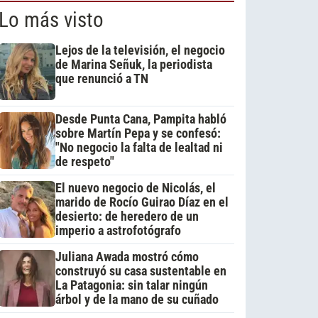
Lo más visto
Lejos de la televisión, el negocio
de Marina Señuk, la periodista
que renunció a TN
Desde Punta Cana, Pampita habló
sobre Martín Pepa y se confesó:
"No negocio la falta de lealtad ni
de respeto"
El nuevo negocio de Nicolás, el
marido de Rocío Guirao Díaz en el
desierto: de heredero de un
imperio a astrofotógrafo
Juliana Awada mostró cómo
construyó su casa sustentable en
La Patagonia: sin talar ningún
árbol y de la mano de su cuñado