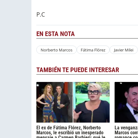
P.C
EN ESTA NOTA
Norberto Marcos
Fátima Flórez
Javier Milei
TAMBIÉN TE PUEDE INTERESAR
El ex de Fátima Flórez, Norberto
La venganza
Marcos, le escribió un inesperado
Marcos cont
mensaje a Carmen Barbieri: qué le
romance con