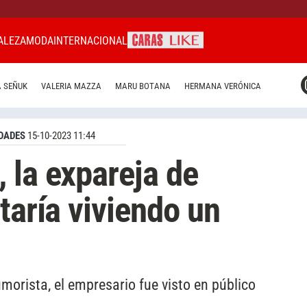
ALEZA
MODA
INTERNACIONAL
CARAS MIAMI
 SEÑUK
VALERIA MAZZA
MARU BOTANA
HERMANA VERÓNICA
CARAS BRASIL
CARAS URUGUAY
DADES
15-10-2023 11:44
 la expareja de
taría viviendo un
morista, el empresario fue visto en público