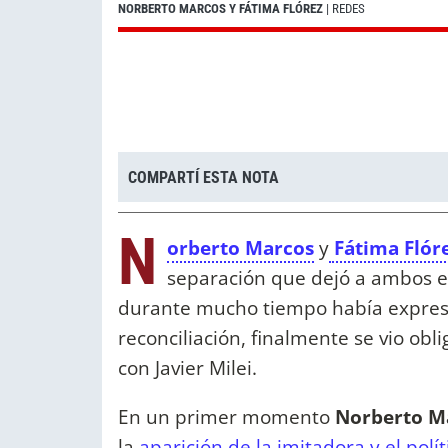
NORBERTO MARCOS Y FÁTIMA FLÓREZ
| REDES
COMPARTÍ ESTA NOTA
N
orberto Marcos
y
Fátima Flór
separación que dejó a ambos en
durante mucho tiempo había expres
reconciliación, finalmente se vio obli
con Javier Milei.
En un primer momento
Norberto M
la
aparición de la imitadora y el polí