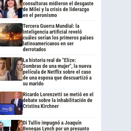
consultoras midieron el desgaste
de Milei y la crisis de liderazgo
en el peronismo
Tercera Guerra Mundial: la
inteligencia artificial reveló
cuáles serían los primeros países
latinoamericanos en ser
derrotados
La historia real de "Elize:
Sombras de una mujer", la nueva
película de Netflix sobre el caso
de una esposa que descuartizó a
su marido
Ricardo Lorenzetti se metió en el
debate sobre la inhabilitación de
Cristina Kirchner
Di Tullio impugnó a Joaquín
Benegas Lynch por un presunto