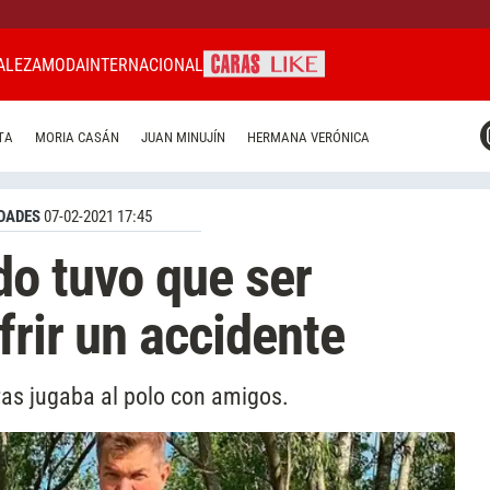
ALEZA
MODA
INTERNACIONAL
CARAS MIAMI
TA
MORIA CASÁN
JUAN MINUJÍN
HERMANA VERÓNICA
CARAS BRASIL
CARAS URUGUAY
DADES
07-02-2021 17:45
o tuvo que ser
frir un accidente
ras jugaba al polo con amigos.