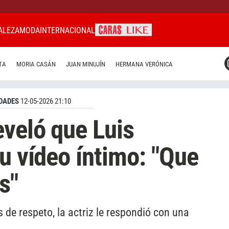
ALEZA
MODA
INTERNACIONAL
CARAS MIAMI
TA
MORIA CASÁN
JUAN MINUJÍN
HERMANA VERÓNICA
CARAS BRASIL
CARAS URUGUAY
DADES
12-05-2026 21:10
eveló que Luis
u vídeo íntimo: "Que
s"
s de respeto, la actriz le respondió con una