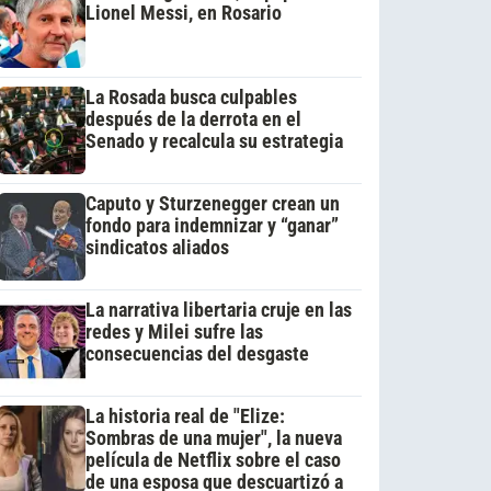
Lionel Messi, en Rosario
La Rosada busca culpables
después de la derrota en el
Senado y recalcula su estrategia
Caputo y Sturzenegger crean un
fondo para indemnizar y “ganar”
sindicatos aliados
La narrativa libertaria cruje en las
redes y Milei sufre las
consecuencias del desgaste
La historia real de "Elize:
Sombras de una mujer", la nueva
película de Netflix sobre el caso
de una esposa que descuartizó a