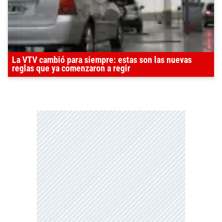
La VTV cambió para siempre: estas son las nuevas
reglas que ya comenzaron a regir