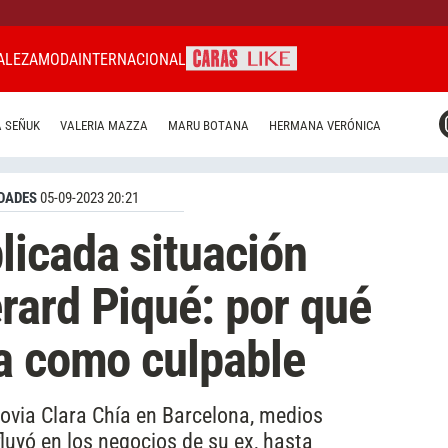
ALEZA
MODA
INTERNACIONAL
CARAS MIAMI
 SEÑUK
VALERIA MAZZA
MARU BOTANA
HERMANA VERÓNICA
CARAS BRASIL
CARAS URUGUAY
DADES
05-09-2023 20:21
icada situación
ard Piqué: por qué
a como culpable
novia Clara Chía en Barcelona, medios
luyó en los negocios de su ex, hasta