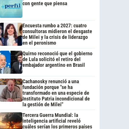
con gente que piensa
Encuesta rumbo a 2027: cuatro
consultoras midieron el desgaste
de Milei y la crisis de liderazgo
en el peronismo
Quirno reconoció que el gobierno
de Lula solicitó el retiro del
embajador argentino en Brasil
Cachanosky renunció a una
fundación porque "se ha
transformado en una especie de
Instituto Patria incondicional de
la gestión de Milei"
Tercera Guerra Mundial: la
inteligencia artificial reveló
cuáles serían los primeros países