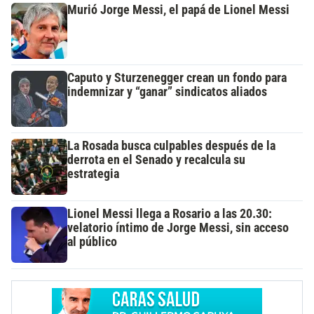
Murió Jorge Messi, el papá de Lionel Messi
Caputo y Sturzenegger crean un fondo para
indemnizar y “ganar” sindicatos aliados
La Rosada busca culpables después de la
derrota en el Senado y recalcula su
estrategia
Lionel Messi llega a Rosario a las 20.30:
velatorio íntimo de Jorge Messi, sin acceso
al público