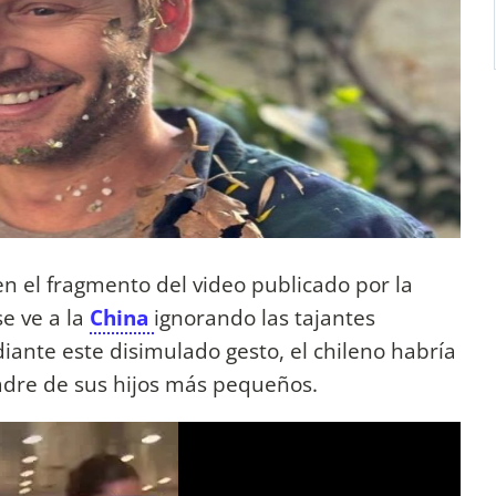
en el fragmento del video publicado por la
e ve a la
China
ignorando las tajantes
ante este disimulado gesto, el chileno habría
adre de sus hijos más pequeños.