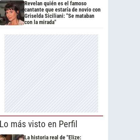
Revelan quién es el famoso
cantante que estaría de novio con
Griselda Siciliani: "Se mataban
con la mirada"
Lo más visto en Perfil
La historia real de "Elize: