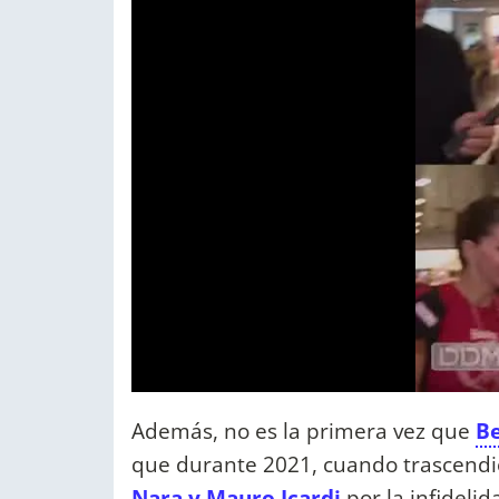
Además, no es la primera vez que
B
que durante 2021, cuando trascendió
Nara y Mauro Icardi
por la infidelid