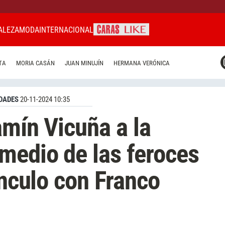
ALEZA
MODA
INTERNACIONAL
CARAS MIAMI
TA
MORIA CASÁN
JUAN MINUJÍN
HERMANA VERÓNICA
CARAS BRASIL
CARAS URUGUAY
DADES
20-11-2024 10:35
amín Vicuña a la
medio de las feroces
ínculo con Franco