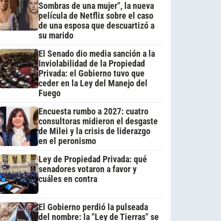
Sombras de una mujer", la nueva
película de Netflix sobre el caso
de una esposa que descuartizó a
su marido
El Senado dio media sanción a la
Inviolabilidad de la Propiedad
Privada: el Gobierno tuvo que
ceder en la Ley del Manejo del
Fuego
Encuesta rumbo a 2027: cuatro
consultoras midieron el desgaste
de Milei y la crisis de liderazgo
en el peronismo
Ley de Propiedad Privada: qué
senadores votaron a favor y
cuáles en contra
El Gobierno perdió la pulseada
del nombre: la "Ley de Tierras" se