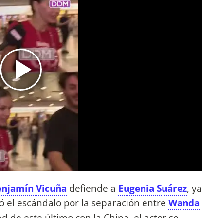
enjamín Vicuña
defiende a
Eugenia Suárez
, ya
 el escándalo por la separación entre
Wanda
ad de este último con la China, el actor se