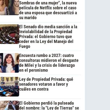
Sombras de una mujer", la nueva
película de Netflix sobre el caso
de una esposa que descuartizó a
su marido
El Senado dio media sanción a la
Inviolabilidad de la Propiedad
Privada: el Gobierno tuvo que
ceder en la Ley del Manejo del
Fuego
Encuesta rumbo a 2027: cuatro
consultoras midieron el desgaste
de Milei y la crisis de liderazgo
en el peronismo
Ley de Propiedad Privada: qué
senadores votaron a favor y
cuáles en contra
El Gobierno perdió la pulseada
del nombre: la "Ley de Tierras" se