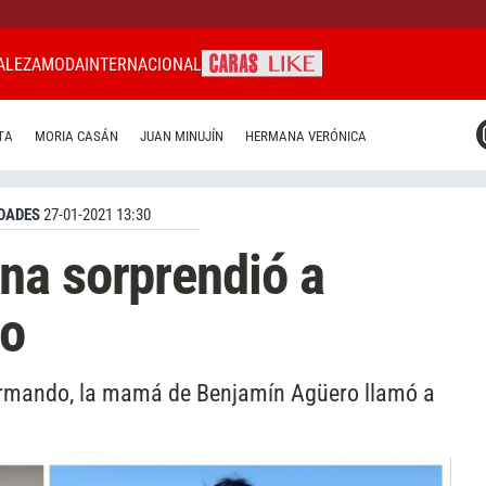
ALEZA
MODA
INTERNACIONAL
CARAS MIAMI
TA
MORIA CASÁN
JUAN MINUJÍN
HERMANA VERÓNICA
CARAS BRASIL
CARAS URUGUAY
DADES
27-01-2021 13:30
na sorprendió a
do
Armando, la mamá de Benjamín Agüero llamó a