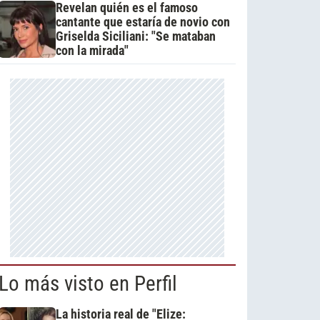
Revelan quién es el famoso
cantante que estaría de novio con
Griselda Siciliani: "Se mataban
con la mirada"
Lo más visto en Perfil
La historia real de "Elize: