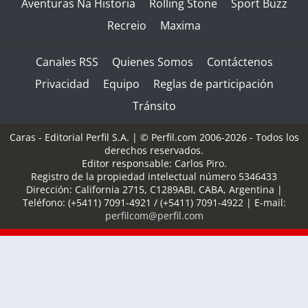
Aventuras Na Historia
Rolling Stone
Sport Buzz
Recreio
Maxima
Canales RSS
Quienes Somos
Contáctenos
Privacidad
Equipo
Reglas de participación
Tránsito
Caras - Editorial Perfil S.A.
| © Perfil.com 2006-2026 - Todos los
derechos reservados.
Editor responsable: Carlos Piro.
Registro de la propiedad intelectual número 5346433
Dirección:
California 2715
,
C1289ABI
,
CABA, Argentina
|
Teléfono:
(+5411) 7091-4921
/
(+5411) 7091-4922
| E-mail:
perfilcom@perfil.com