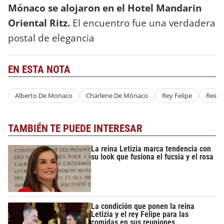
Mónaco se alojaron en el Hotel Mandarin
Oriental Ritz.
El encuentro fue una verdadera
postal de elegancia
EN ESTA NOTA
Alberto De Monaco
Charlene De Mónaco
Rey Felipe
Reina 
TAMBIÉN TE PUEDE INTERESAR
La reina Letizia marca tendencia con
su look que fusiona el fucsia y el rosa
La condición que ponen la reina
Letizia y el rey Felipe para las
comidas en sus reuniones