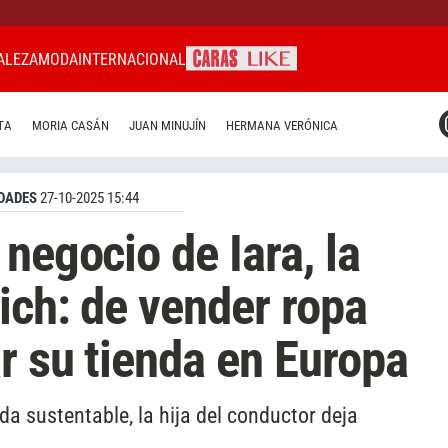
ALEZA
MODA
INTERNACIONAL
CARAS MIAMI
TA
MORIA CASÁN
JUAN MINUJÍN
HERMANA VERÓNICA
CARAS BRASIL
CARAS URUGUAY
DADES
27-10-2025 15:44
negocio de Iara, la
ich: de vender ropa
r su tienda en Europa
a sustentable, la hija del conductor deja