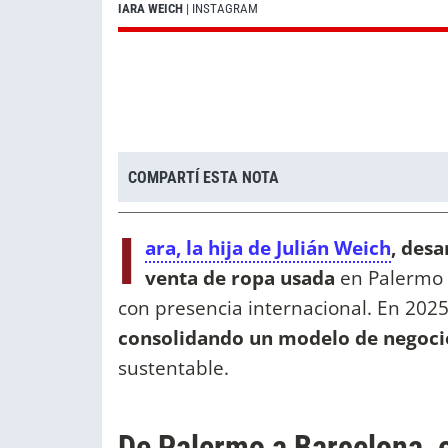
IARA WEICH
| INSTAGRAM
COMPARTÍ ESTA NOTA
I
ara, la hija de Julián Weich
, des
venta de ropa usada
en Palermo 
con presencia internacional. En 202
consolidando un modelo de negoci
sustentable.
De Palermo a Barcelona, e