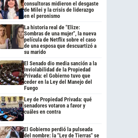
consultoras midieron el desgaste
de Milei y la crisis de liderazgo
en el peronismo
La historia real de "Elize:
Sombras de una mujer", la nueva
película de Netflix sobre el caso
de una esposa que descuartizó a
su marido
El Senado dio media sanción a la
Inviolabilidad de la Propiedad
Privada: el Gobierno tuvo que
ceder en la Ley del Manejo del
Fuego
Ley de Propiedad Privada: qué
senadores votaron a favor y
cuáles en contra
El Gobierno perdió la pulseada
del nombre: la "Ley de Tierras" se